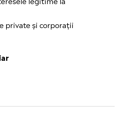
nteresele legitime la
 private și corporații
iar