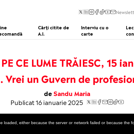
Newslett
ine
Cărți citite de
Interviu cu o
Lec
ecomandă
A.I.
carte
con
 PE CE LUME TRĂIESC, 15 ian
 Vrei un Guvern de profesio
de
Sandu Maria
Publicat 16 ianuarie 2025
 loaded, either because the server or network failed or because the f