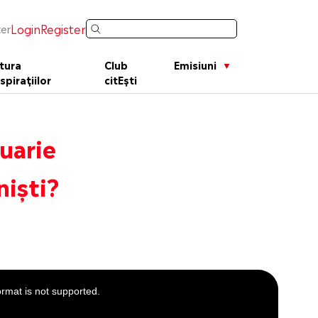
Login
Register
er
tura
Club
Emisiuni
spirațiilor
citEști
uarie
niști?
ormat is not supported.