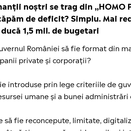
nanții noștri se trag din „HOM
ăpăm de deficit? Simplu. Mai re
ducă 1,5 mil. de bugetari
Guvernul României să fie format din 
panii private și corporații?
 fie introduse prin lege criteriile de g
esursei umane și a bunei administrări 
 să fie reconcepute, limitate, digitali