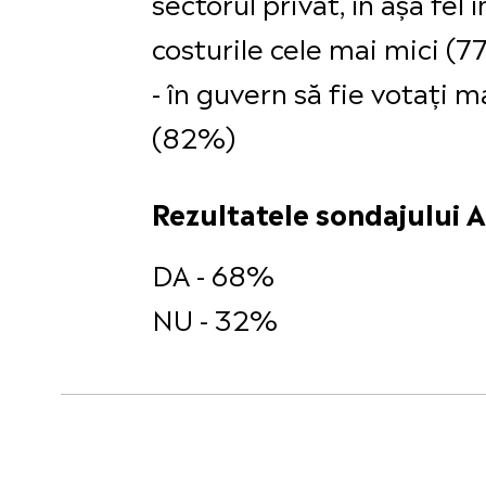
sectorul privat, în așa fel
costurile cele mai mici (
- în guvern să fie votați 
(82%)
Rezultatele sondajului A
DA - 68%
NU - 32%