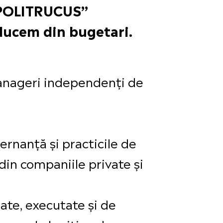
O POLITRUCUS”
ducem din bugetari.
manageri independenți de
uvernanță și practicile de
din companiile private și
zate, executate și de