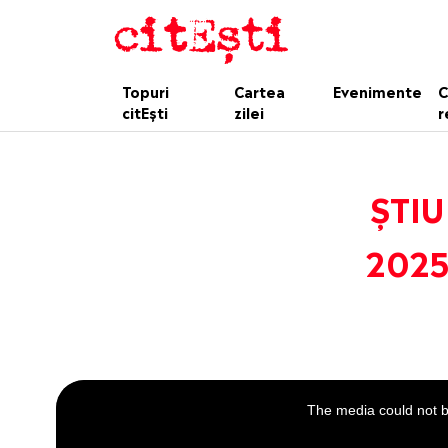
Topuri
Cartea
Evenimente
C
citEști
zilei
r
ȘTIU
2025.
This
is
a
The media could not be
modal
window.