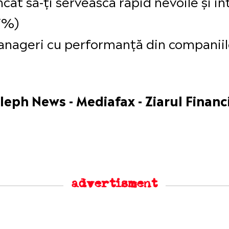
 încât să-ți servească rapid nevoile și i
77%)
manageri cu performanță din companiile
leph News - Mediafax - Ziarul Financ
advertisment