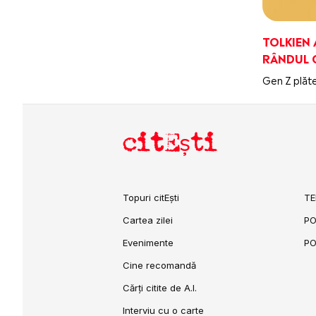
TOLKIEN 
RÂNDUL 
Gen Z plăte
citEști
Topuri citEști
TE
Cartea zilei
PO
Evenimente
PO
Cine recomandă
Cărți citite de A.I.
Interviu cu o carte