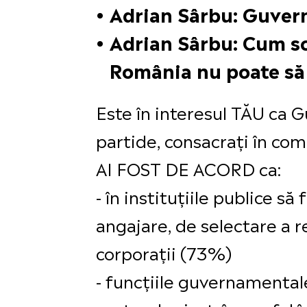
Adrian Sârbu: Guver
Adrian Sârbu: Cum sc
România nu poate să 
Este în interesul TĂU ca 
partide, consacrați în com
AI FOST DE ACORD ca:
- în instituțiile publice să
angajare, de selectare a r
corporații (73%)
- funcțiile guvernamentale