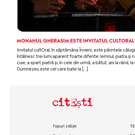
MONAHUL GHERASIM ESTE INVITATUL CULTORAL
Invitatul cultOral, în săptămâna Învierii, este părintele căl
întâlnesc trei lumi aparent foarte diferite: lemnul, piatra ș
cuie, a spart piatră și, în cele din urmă, a bătut, ani la rând,
Dumnezeu este cel care bate la […]
citEști
Topuri citEști
TE