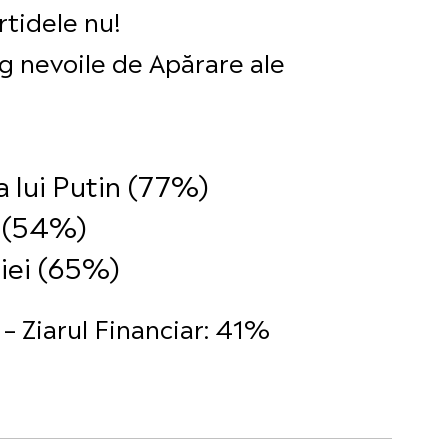
rtidele nu!
eg nevoile de Apărare ale
ia lui Putin (77%)
B (54%)
iei (65%)
 Ziarul Financiar: 41%