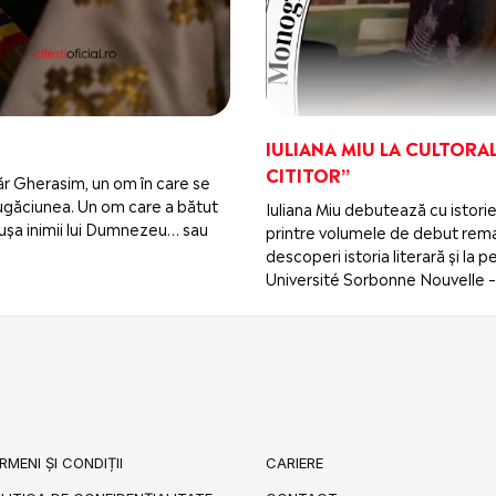
IULIANA MIU LA CULTORAL
CITITOR”
ugăr Gherasim, un om în care se
i rugăciunea. Un om care a bătut
Iuliana Miu debutează cu istorie
 la ușa inimii lui Dumnezeu… sau
printre volumele de debut remar
descoperi istoria literară și la
Université Sorbonne Nouvelle – 
RMENI ȘI CONDIȚII
CARIERE