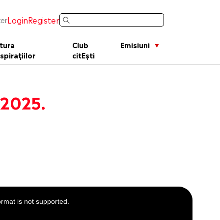
Login
Register
er
tura
Club
Emisiuni
spirațiilor
citEști
 2025.
ormat is not supported.