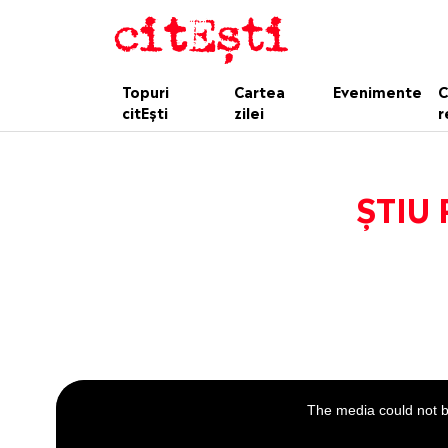
Topuri
Cartea
Evenimente
C
citEști
zilei
r
ȘTIU 
This
is
a
The media could not be
modal
window.