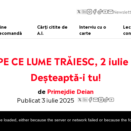
Newslett
ine
Cărți citite de
Interviu cu o
Lec
ecomandă
A.I.
carte
con
PE CE LUME TRĂIESC, 2 iulie
Deșteaptă-i tu!
de
Primejdie Deian
Publicat 3 iulie 2025
 loaded, either because the server or network failed or because the f