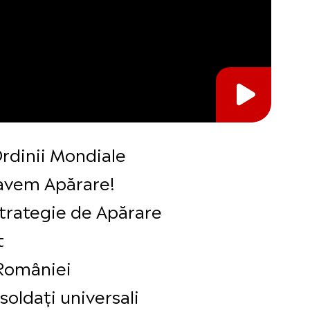
Ordinii Mondiale
 avem Apărare!
trategie de Apărare
t
 României
oldați universali