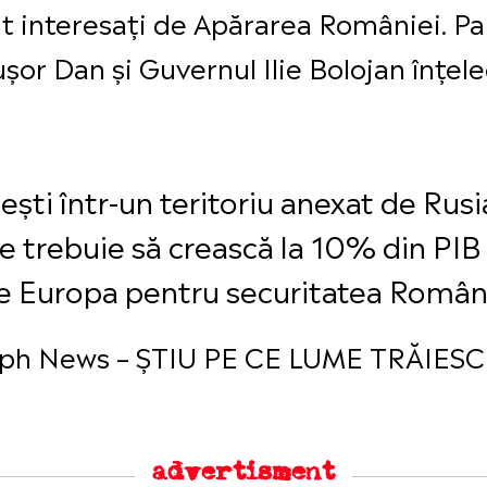
t interesați de Apărarea României. Pa
șor Dan și Guvernul Ilie Bolojan înțel
iești într-un teritoriu anexat de Rus
e trebuie să crească la 10% din PI
e Europa pentru securitatea Român
leph News – ȘTIU PE CE LUME TRĂIESC –
advertisment