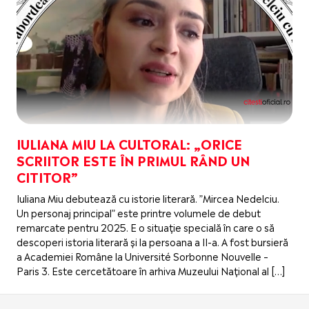
IULIANA MIU LA CULTORAL: „ORICE
SCRIITOR ESTE ÎN PRIMUL RÂND UN
CITITOR”
Iuliana Miu debutează cu istorie literară. ”Mircea Nedelciu.
Un personaj principal” este printre volumele de debut
remarcate pentru 2025. E o situație specială în care o să
descoperi istoria literară și la persoana a II-a. A fost bursieră
a Academiei Române la Université Sorbonne Nouvelle –
Paris 3. Este cercetătoare în arhiva Muzeului Național al […]