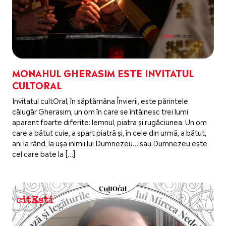
MONAHUL GHERASIM ESTE INVITATUL
CULTORAL
Invitatul cultOral, în săptămâna Învierii, este părintele
călugăr Gherasim, un om în care se întâlnesc trei lumi
aparent foarte diferite: lemnul, piatra și rugăciunea. Un om
care a bătut cuie, a spart piatră și, în cele din urmă, a bătut,
ani la rând, la ușa inimii lui Dumnezeu… sau Dumnezeu este
cel care bate la […]