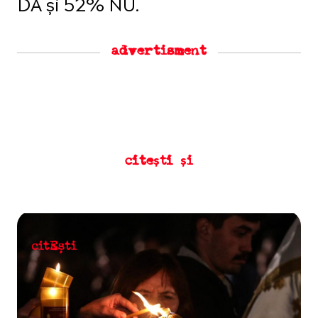
DA și 52% NU.
advertisment
citești și