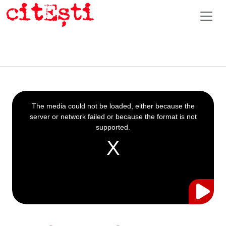
This
is
a
The media could not be loaded, either because the
modal
window.
server or network failed or because the format is not
supported.