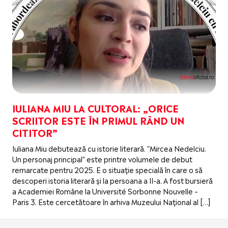
IULIANA MIU LA CULTORAL: „ORICE
SCRIITOR ESTE ÎN PRIMUL RÂND UN
CITITOR”
Iuliana Miu debutează cu istorie literară. ”Mircea Nedelciu.
Un personaj principal” este printre volumele de debut
remarcate pentru 2025. E o situație specială în care o să
descoperi istoria literară și la persoana a II-a. A fost bursieră
a Academiei Române la Université Sorbonne Nouvelle –
Paris 3. Este cercetătoare în arhiva Muzeului Național al […]