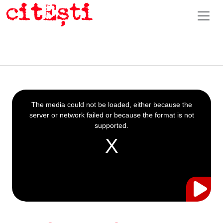
This
is
a
The media could not be loaded, either because the
modal
window.
server or network failed or because the format is not
supported.