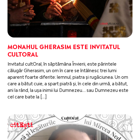
MONAHUL GHERASIM ESTE INVITATUL
CULTORAL
Invitatul cultOral, în săptămâna Învierii, este părintele
călugăr Gherasim, un om în care se întâlnesc trei lumi
aparent foarte diferite: lemnul, piatra și rugăciunea. Un om
care a bătut cuie, a spart piatră și, în cele din urmă, a bătut,
ani la rând, la ușa inimii lui Dumnezeu… sau Dumnezeu este
cel care bate la […]