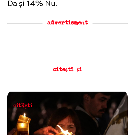
Da și 14% Nu.
advertisment
citești și