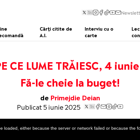
Newslett
ine
Cărți citite de
Interviu cu o
Lec
ecomandă
A.I.
carte
con
PE CE LUME TRĂIESC, 4 iunie
Fă-le cheie la buget!
de
Primejdie Deian
Publicat 5 iunie 2025
 loaded, either because the server or network failed or because the f