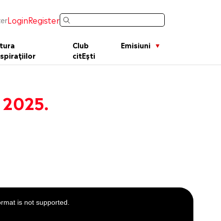
Login
Register
er
tura
Club
Emisiuni
spirațiilor
citEști
 2025.
ormat is not supported.