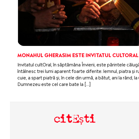
MONAHUL GHERASIM ESTE INVITATUL CULTORAL
Invitatul cultOral, în săptămâna Învierii, este părintele căl
întâlnesc trei lumi aparent foarte diferite: lemnul, piatra ș
cuie, a spart piatră și, în cele din urmă, a bătut, ani la rând,
Dumnezeu este cel care bate la […]
citEști