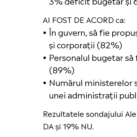
3% deficit bugetar și 
AI FOST DE ACORD ca:
În guvern, să fie prop
și corporații (82%)
Personalul bugetar să 
(89%)
Numărul ministerelor să
unei administrații pub
Rezultatele sondajului A
DA și 19% NU.