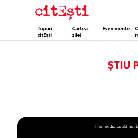
Topuri
Cartea
Evenimente
C
citEști
zilei
r
ȘTIU 
This
is
a
The media could not be
modal
window.