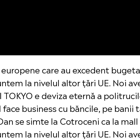
ri europene care au excedent bugeta
ntem la nivelul altor țări UE. Noi a
l TOKYO e deviza eternă a politruci
face business cu băncile, pe banii t
Dan se simte la Cotroceni ca la mall
ntem la nivelul altor țări UE. Noi a