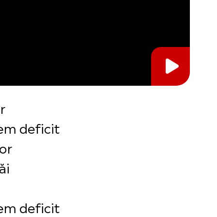
r
vem deficit
lor
ăi
vem deficit