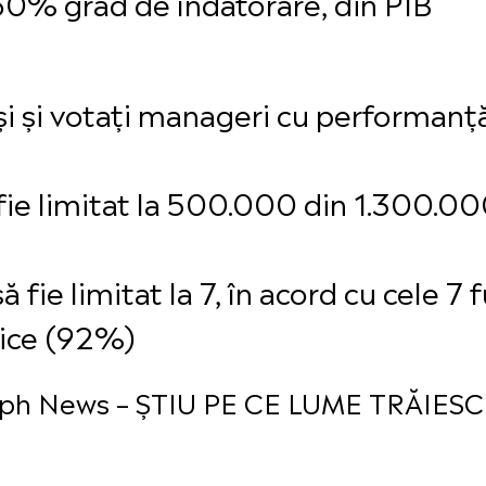
60% grad de îndatorare, din PIB
uși și votați manageri cu performanț
fie limitat la 500.000 din 1.300.000
 fie limitat la 7, în acord cu cele 7
lice (92%)
leph News – ȘTIU PE CE LUME TRĂIESC –