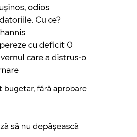
ușinos, odios
datoriile. Cu ce?
ohannis
pereze cu deficit 0
ernul care a distrus-o
rnare
t bugetar, fără aprobare
ează să nu depășească