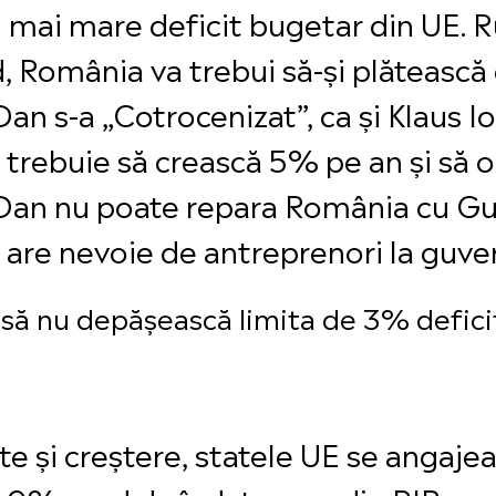
 mai mare deficit bugetar din UE. R
, România va trebui să-și plătească 
an s-a „Cotrocenizat”, ca și Klaus I
trebuie să crească 5% pe an și să o
Dan nu poate repara România cu Guv
are nevoie de antreprenori la guve
 să nu depășească limita de 3% defici
ate și creștere, statele UE se angaj