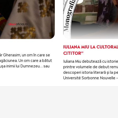
IULIANA MIU LA CULTORAL
CITITOR”
ugăr Gherasim, un om în care se
i rugăciunea. Un om care a bătut
Iuliana Miu debutează cu istorie
 la ușa inimii lui Dumnezeu… sau
printre volumele de debut remar
descoperi istoria literară și la
Université Sorbonne Nouvelle – 