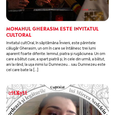
MONAHUL GHERASIM ESTE INVITATUL
CULTORAL
Invitatul cultOral, în săptămâna Învierii, este părintele
călugăr Gherasim, un om în care se întâlnesc trei lumi
aparent foarte diferite: lemnul, piatra și rugăciunea. Un om
care a bătut cuie, a spart piatră și, în cele din urmă, a bătut,
ani la rând, la ușa inimii lui Dumnezeu… sau Dumnezeu este
cel care bate la […]