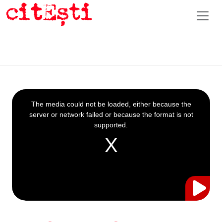
This
is
a
The media could not be loaded, either because the
modal
window.
server or network failed or because the format is not
supported.