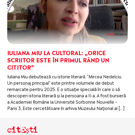
IULIANA MIU LA CULTORAL: „ORICE
SCRIITOR ESTE ÎN PRIMUL RÂND UN
CITITOR”
Iuliana Miu debutează cu istorie literară. ”Mircea Nedelciu.
Un personaj principal” este printre volumele de debut
remarcate pentru 2025. E o situație specială în care o să
descoperi istoria literară și la persoana a II-a. A fost bursieră
a Academiei Române la Université Sorbonne Nouvelle –
Paris 3. Este cercetătoare în arhiva Muzeului Național al […]
citEști