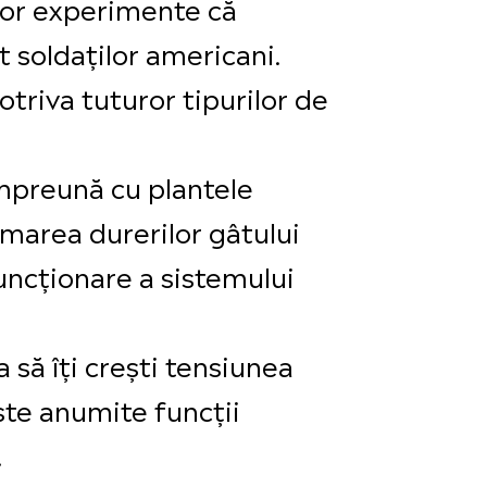
unor experimente că
t soldaților americani.
otriva tuturor tipurilor de
împreună cu plantele
almarea durerilor gâtului
funcționare a sistemului
 să îți crești tensiunea
ște anumite funcții
.