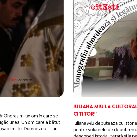
IULIANA MIU LA CULTORAL
CITITOR”
ugăr Gherasim, un om în care se
i rugăciunea. Un om care a bătut
Iuliana Miu debutează cu istorie
 la ușa inimii lui Dumnezeu… sau
printre volumele de debut remar
descoperi istoria literară și la