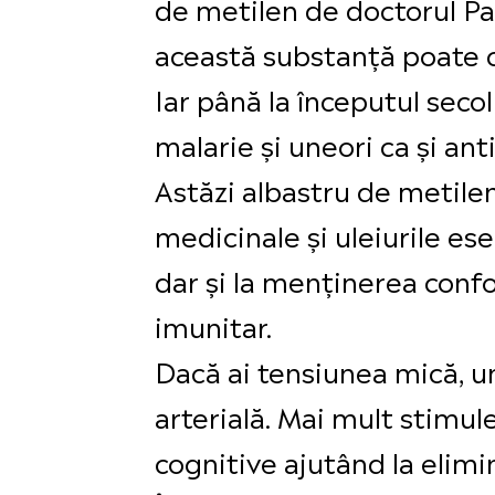
de metilen de doctorul Pa
această substanță poate co
Iar până la începutul secol
malarie și uneori ca și anti
Astăzi albastru de metile
medicinale și uleiurile ese
dar și la menținerea confo
imunitar.
Dacă ai tensiunea mică, un
arterială. Mai mult stimu
cognitive ajutând la elimi