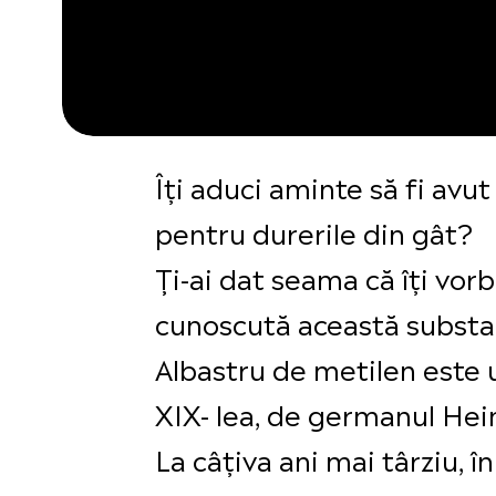
Îți aduci aminte să fi avu
pentru durerile din gât?
Ți-ai dat seama că îți vor
cunoscută această substan
Albastru de metilen este u
XIX- lea, de germanul Hei
La câțiva ani mai târziu, î