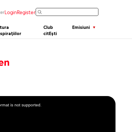
Login
Register
er
tura
Club
Emisiuni
spirațiilor
citEști
en
ormat is not supported.