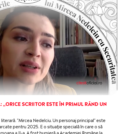
: „ORICE SCRIITOR ESTE ÎN PRIMUL RÂND UN
 literară. ”Mircea Nedelciu. Un personaj principal” este
cate pentru 2025. E o situație specială în care o să
 persoana a II-a. A fost bursieră a Academiei Române la