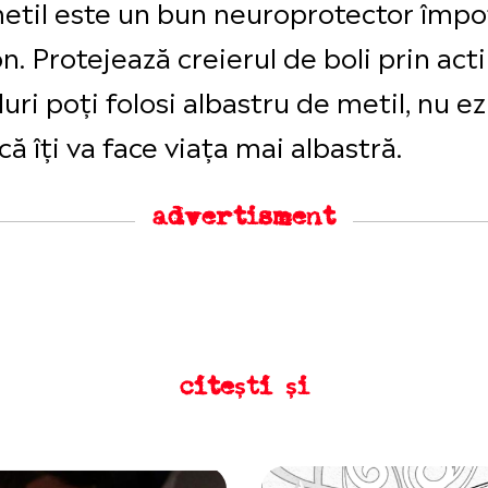
metil este un bun neuroprotector împo
son. Protejează creierul de boli prin ac
uri poți folosi albastru de metil, nu ezit
că îți va face viața mai albastră.
advertisment
citești și