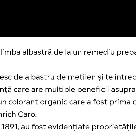
t limba albastră de la un remediu prepa
besc de albastru de metilen și te întreb
ță care are multiple beneficii asupra
n colorant organic care a fost prima oa
nrich Caro.
n 1891, au fost evidențiate proprietăți