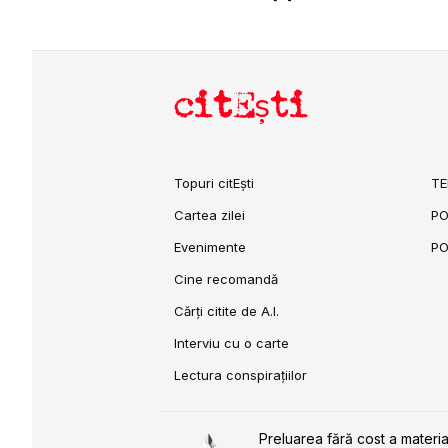
citEști
Topuri citEști
TE
Cartea zilei
PO
Evenimente
PO
Cine recomandă
Cărți citite de A.I.
Interviu cu o carte
Lectura conspirațiilor
Preluarea fără cost a materia