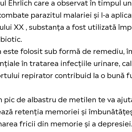
ul Ehrlich care a observat în timpul 
mbate parazitul malariei și l-a aplica
ului XX , substanța a fost utilizată împ
biotic.
n este folosit sub formă de remediu, 
nțiale în tratarea infecțiile urinare, c
rtului repirator contribuid la o bună 
 pic de albastru de metilen te va ajuta
lează retenția memoriei și îmbunătățe
narea fricii din memorie și a depresiei