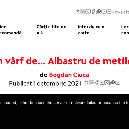
Newslett
ine
Cărți citite de
Interviu cu o
Lec
ecomandă
A.I.
carte
con
n vârf de… Albastru de metil
de
Bogdan Ciuca
Publicat 1 octombrie 2021
 loaded, either because the server or network failed or because the f