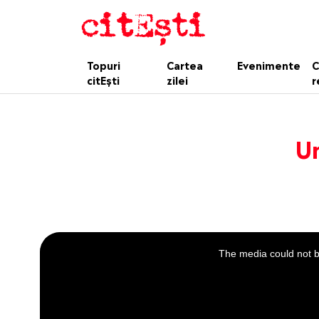
Topuri
Cartea
Evenimente
C
citEști
zilei
r
U
This
is
a
The media could not be
modal
window.