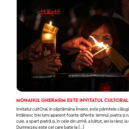
MONAHUL GHERASIM ESTE INVITATUL CULTORAL
Invitatul cultOral, în săptămâna Învierii, este părintele căl
întâlnesc trei lumi aparent foarte diferite: lemnul, piatra ș
cuie, a spart piatră și, în cele din urmă, a bătut, ani la rând,
Dumnezeu este cel care bate la […]