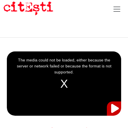
This
is
a
The media could not be loaded, either because the
modal
window.
server or network failed or because the format is not
supported.