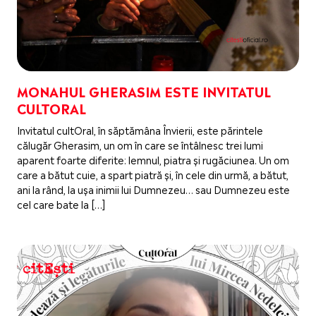
MONAHUL GHERASIM ESTE INVITATUL
CULTORAL
Invitatul cultOral, în săptămâna Învierii, este părintele
călugăr Gherasim, un om în care se întâlnesc trei lumi
aparent foarte diferite: lemnul, piatra și rugăciunea. Un om
care a bătut cuie, a spart piatră și, în cele din urmă, a bătut,
ani la rând, la ușa inimii lui Dumnezeu… sau Dumnezeu este
cel care bate la […]