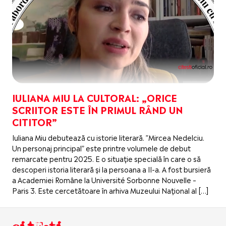
IULIANA MIU LA CULTORAL: „ORICE
SCRIITOR ESTE ÎN PRIMUL RÂND UN
CITITOR”
Iuliana Miu debutează cu istorie literară. ”Mircea Nedelciu.
Un personaj principal” este printre volumele de debut
remarcate pentru 2025. E o situație specială în care o să
descoperi istoria literară și la persoana a II-a. A fost bursieră
a Academiei Române la Université Sorbonne Nouvelle –
Paris 3. Este cercetătoare în arhiva Muzeului Național al […]