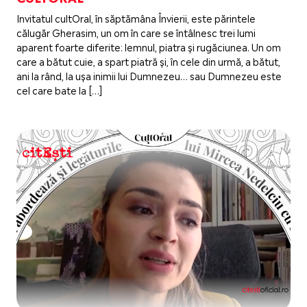
Invitatul cultOral, în săptămâna Învierii, este părintele
călugăr Gherasim, un om în care se întâlnesc trei lumi
aparent foarte diferite: lemnul, piatra și rugăciunea. Un om
care a bătut cuie, a spart piatră și, în cele din urmă, a bătut,
ani la rând, la ușa inimii lui Dumnezeu… sau Dumnezeu este
cel care bate la […]