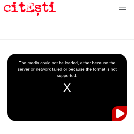
This
is
a
The media could not be loaded, either because the
modal
window.
server or network failed or because the format is not
supported.