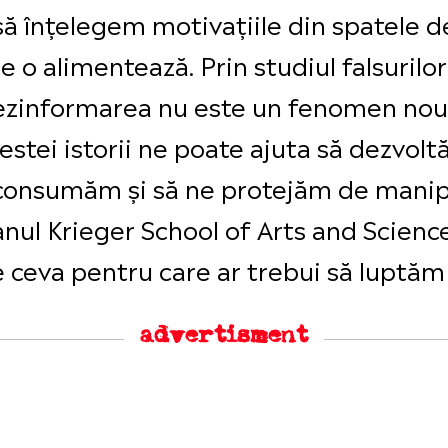
să înțelegem motivațiile din spatele de
 o alimentează. Prin studiul falsurilor
ezinformarea nu este un fenomen nou, c
estei istorii ne poate ajuta să dezvol
le consumăm și să ne protejăm de mani
nul Krieger School of Arts and Scienc
 ceva pentru care ar trebui să luptăm 
advertisment