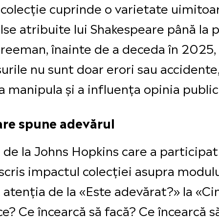
ă colecție cuprinde o varietate uimitoar
se atribuite lui Shakespeare până la po
reeman, înainte de a deceda în 2025, 
surile nu sunt doar erori sau accident
a manipula și a influența opinia public
care spune adevărul
 de la Johns Hopkins care a participa
escris impactul colecției asupra modul
 atenția de la «Este adevărat?» la «Ci
ce? Ce încearcă să facă? Ce încearcă s