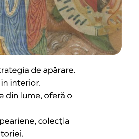
trategia de apărare.
n interior.
re din lume, oferă o
peariene, colecția
oriei.