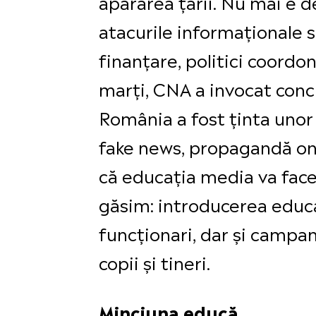
apărarea țării. Nu mai e d
atacurile informaționale 
finanțare, politici coordo
marți, CNA a invocat conc
România a fost ținta unor 
fake news, propagandă onl
că educația media va face
găsim: introducerea educa
funcționari, dar și campan
copii și tineri.
Minciuna educă