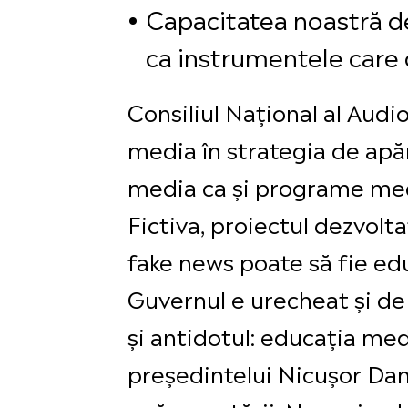
Capacitatea noastră de
ca instrumentele care 
Consiliul Național al Audi
media în strategia de apă
media ca și programe media
Fictiva, proiectul dezvolt
fake news poate să fie edu
Guvernul e urecheat și de 
și antidotul: educația medi
președintelui Nicușor Dan 