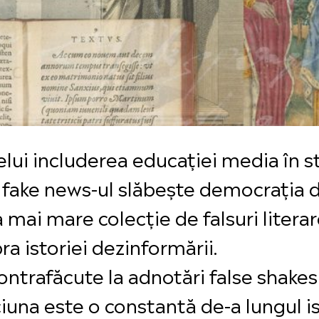
lui includerea educației media în s
ă fake news-ul slăbește democrația di
a mai mare colecție de falsuri litera
a istoriei dezinformării.
ontrafăcute la adnotări false shakes
na este o constantă de-a lungul ist