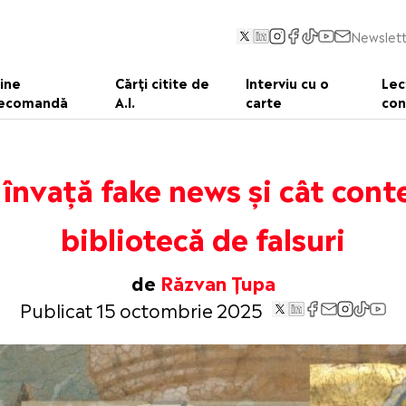
Newslett
ine
Cărți citite de
Interviu cu o
Lec
ecomandă
A.I.
carte
con
 învață fake news și cât cont
bibliotecă de falsuri
de
Răzvan Țupa
Publicat 15 octombrie 2025