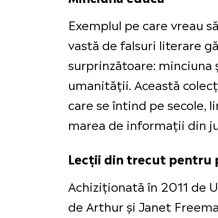
Exemplul pe care vreau să ț
vastă de falsuri literare 
surprinzătoare: minciuna 
umanității. Această colecț
care se întind pe secole, l
marea de informații din ju
Lecții din trecut pentru
Achiziționată în 2011 de U
de Arthur și Janet Freeman