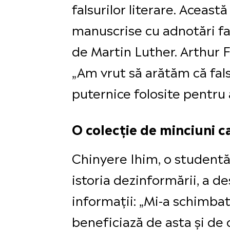
falsurilor literare. Aceast
manuscrise cu adnotări fal
de Martin Luther. Arthur F
„Am vrut să arătăm că fal
puternice folosite pentru 
O colecție de minciuni 
Chinyere Ihim, o studentă
istoria dezinformării, a d
informații: „Mi-a schimbat
beneficiază de asta și de 