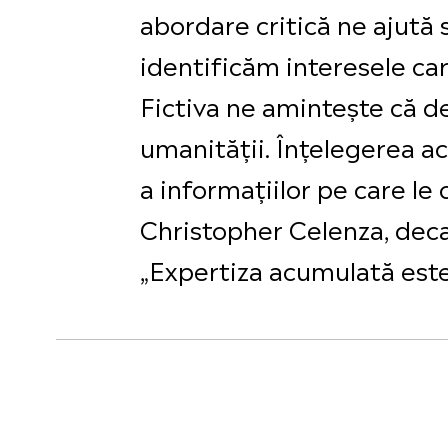
abordare critică ne ajută 
identificăm interesele care
Fictiva ne amintește că d
umanității. Înțelegerea ac
a informațiilor pe care 
Christopher Celenza, deca
„Expertiza acumulată este