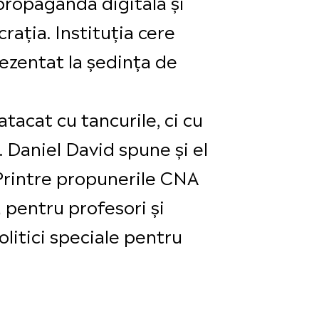
propaganda digitală și
ația. Instituția cere
rezentat la ședința de
tacat cu tancurile, ci cu
 Daniel David spune și el
 Printre propunerile CNA
 pentru profesori și
olitici speciale pentru