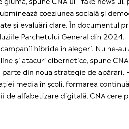
e glumă, spune CNA-ul - fake news-ul, 
subminează coeziunea socială și democr
nate și evaluări clare. În documentul p
luziile Parchetului General din 2024.
campanii hibride în alegeri. Nu ne-au a
ine și atacuri cibernetice, spune CNA.
 parte din noua strategie de apărari.
ției media în școli, formarea continuă
ii de alfabetizare digitală. CNA cere p