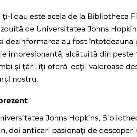
i-l dau este acela de la Bibliotheca Fi
găzduită de Universitatea Johns Hopkin
și dezinformarea au fost întotdeauna p
ie impresionantă, alcătuită din peste 1
imbi și țări, îți oferă lecții valoroase
rul nostru.
 prezent
niversitatea Johns Hopkins, Bibliothe
, doi anticari pasionați de descoperi