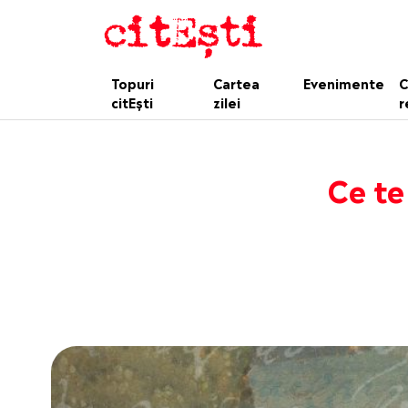
Topuri
Cartea
Evenimente
C
citEști
zilei
r
Ce te