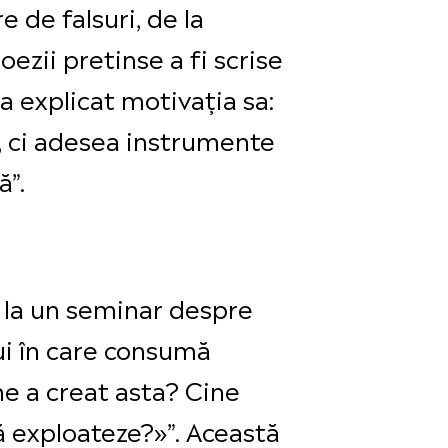
e de falsuri, de la
ezii pretinse a fi scrise
a explicat motivația sa:
e, ci adesea instrumente
ă”.
t la un seminar despre
ui în care consumă
ne a creat asta? Cine
ă exploateze?»”. Această