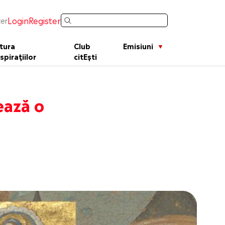
Login
Register
er
tura
Club
Emisiuni
spirațiilor
citEști
ează o