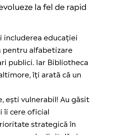
volueze la fel de rapid
ui includerea educației
 pentru alfabetizare
i publici. Iar Bibliotheca
ltimore, îți arată că un
 ești vulnerabil! Au găsit
îi cere oficial
ioritate strategică în