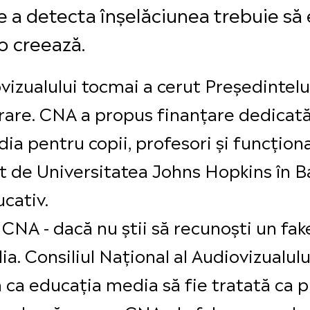
 a detecta înșelăciunea trebuie să e
o creează.
ovizualului tocmai a cerut Președintel
rare. CNA a propus finanțare dedicată
 pentru copii, profesori și funcționar
at de Universitatea Johns Hopkins în Ba
cativ.
CNA - dacă nu știi să recunoști un fake,
a. Consiliul Național al Audiovizualului 
ca educația media să fie tratată ca pr