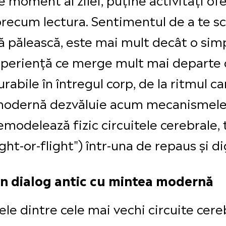
precum lectura. Sentimentul de a te sc
ă pălească, este mai mult decât o si
experiență ce merge mult mai departe 
rabile în întregul corp, de la ritmul ca
modernă dezvăluie acum mecanismele p
emodelează fizic circuitele cerebrale,
ight-or-flight") într-una de repaus și d
un dialog antic cu mintea modernă
nele dintre cele mai vechi circuite cere