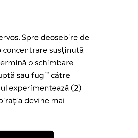
ervos. Spre deosebire de
o concentrare susținută
etermină o schimbare
uptă sau fugi" către
pul experimentează (2)
spirația devine mai