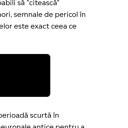
abili să "citească"
ori, semnale de pericol în
elor este exact ceea ce
perioadă scurtă în
 neuronale antice pentru a