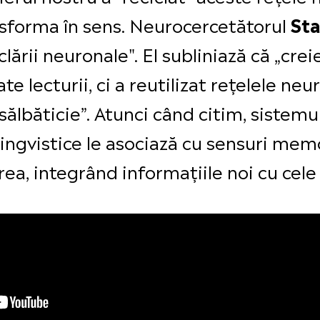
ansforma în sens. Neurocercetătorul
Sta
lării neuronale". El subliniază că „cre
te lecturii, ci a reutilizat rețelele ne
sălbăticie”. Atunci când citim, sistemu
e lingvistice le asociază cu sensuri mem
a, integrând informațiile noi cu cele 