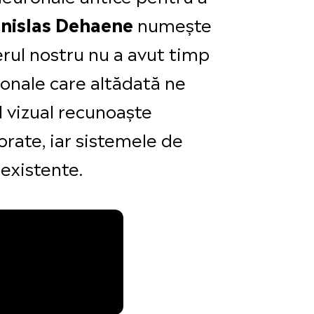
numește
nislas Dehaene
ierul nostru nu a avut timp
uronale care altădată ne
l vizual recunoaște
orate, iar sistemele de
existente.