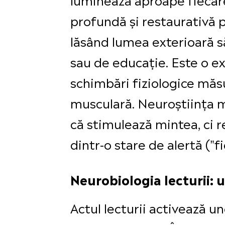
profundă și restaurativă 
lăsând lumea exterioară s
sau de educație. Este o 
schimbări fiziologice măsu
musculară. Neuroștiința 
că stimulează mintea, ci r
dintr-o stare de alertă ("f
Neurobiologia lecturii: 
Actul lecturii activează u