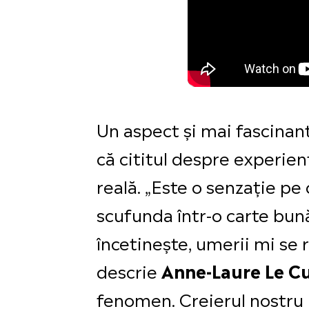
Un aspect și mai fascinant
că cititul despre experien
reală. „Este o senzație pe
scufunda într-o carte bună
încetinește, umerii mi se 
descrie
Anne-Laure Le C
fenomen. Creierul nostru p