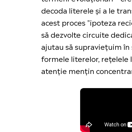
decoda literele și a le tr
acest proces "ipoteza recic
să dezvolte circuite dedica
ajutau să supraviețuim în 
formele literelor, rețelel
atenție mențin concentrare