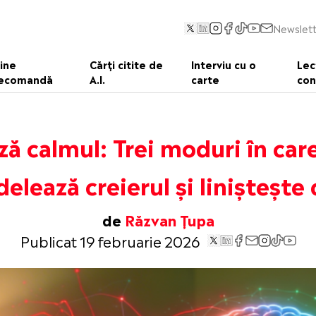
Newslett
ine
Cărți citite de
Interviu cu o
Lec
ecomandă
A.I.
carte
con
ă calmul: Trei moduri în car
elează creierul și liniștește 
de
Răzvan Țupa
Publicat 19 februarie 2026