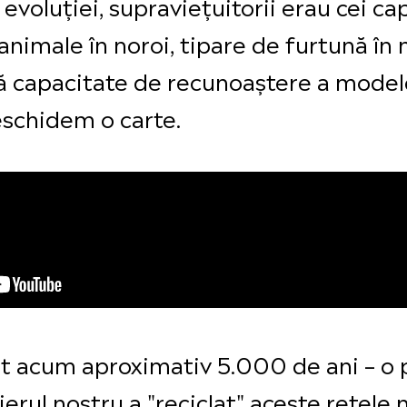
 evoluției, supraviețuitorii erau cei cap
nimale în noroi, tipare de furtună în n
tă capacitate de recunoaștere a model
eschidem o carte.
rut acum aproximativ 5.000 de ani – o 
ierul nostru a "reciclat" aceste rețele