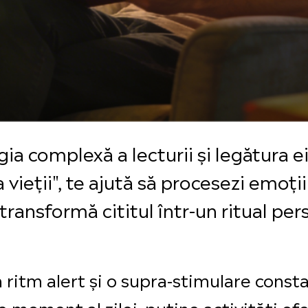
 complexă a lecturii și legătura ei c
 vieții", te ajută să procesezi emoțiil
 transformă cititul într-un ritual pe
 ritm alert și o supra-stimulare const
 moment al zilei, puține activități of