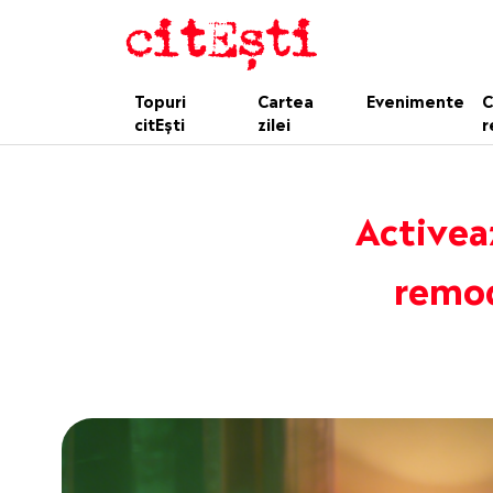
Topuri
Cartea
Evenimente
C
citEști
zilei
r
Activeaz
remod