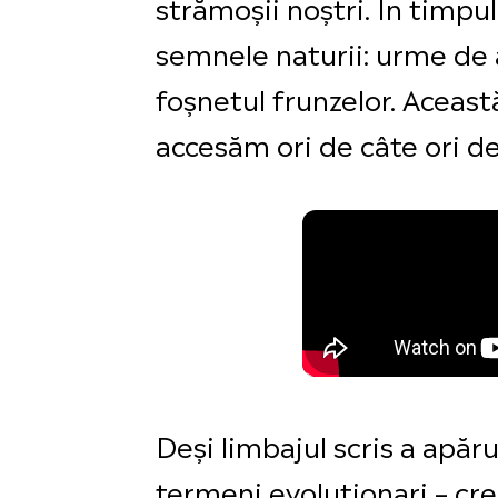
strămoșii noștri. În timpul
semnele naturii: urme de a
foșnetul frunzelor. Aceas
accesăm ori de câte ori d
Deși limbajul scris a apă
termeni evoluționari – cre