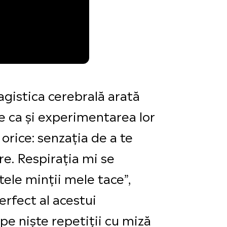
magistica cerebrală arată
e ca și experimentarea lor
orice: senzația de a te
re. Respirația mi se
tele minții mele tace”,
rfect al acestui
pe niște repetiții cu miză