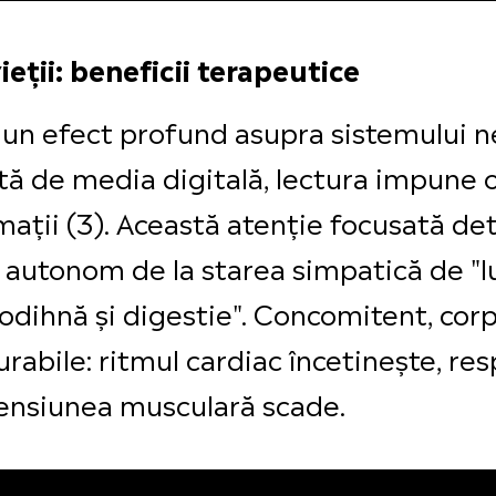
ieții: beneficii terapeutice
un efect profund asupra sistemului n
ă de media digitală, lectura impune 
rmații (3). Această atenție focusată d
s autonom de la starea simpatică de "l
odihnă și digestie". Concomitent, cor
rabile: ritmul cardiac încetinește, re
 tensiunea musculară scade.