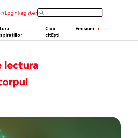
Login
Register
er
tura
Club
Emisiuni
spirațiilor
citEști
e lectura
corpul