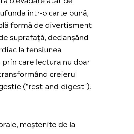
ufunda într-o carte bună,
mplă formă de divertisment
de suprafață, declanșând
rdiac la tensiunea
rin care lectura nu doar
 transformând creierul
igestie ("rest-and-digest").
brale, moștenite de la