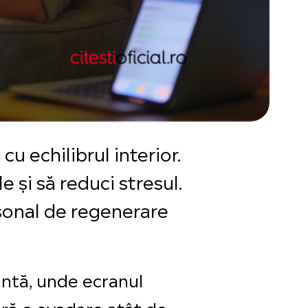
u echilibrul interior.
e și să reduci stresul.
rsonal de regenerare
antă, unde ecranul
eră o evadare atât de