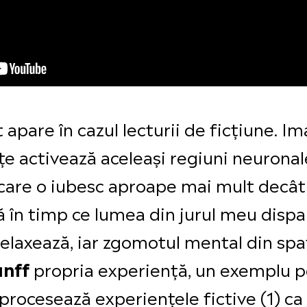
 apare în cazul lecturii de ficțiune. I
țe activează aceleași regiuni neuronal
 care o iubesc aproape mai mult decât 
 în timp ce lumea din jurul meu dispa
relaxează, iar zgomotul mental din spa
propria experiență, un exemplu pe
unff
rocesează experiențele fictive (1) ca 