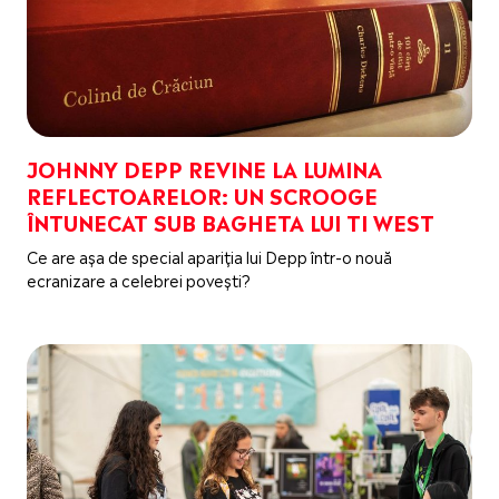
JOHNNY DEPP REVINE LA LUMINA
REFLECTOARELOR: UN SCROOGE
ÎNTUNECAT SUB BAGHETA LUI TI WEST
Ce are așa de special apariția lui Depp într-o nouă
ecranizare a celebrei povești?