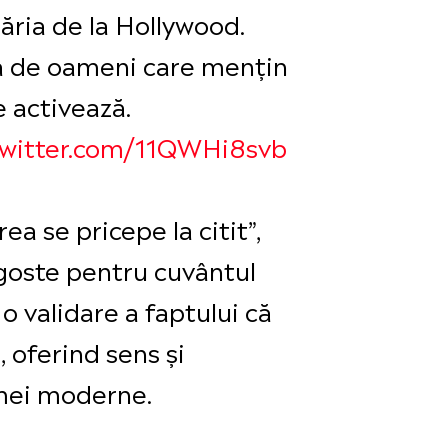
ăria de la Hollywood.
ra de oameni care mențin
e activează.
twitter.com/11QWHi8svb
ea se pricepe la citit”,
agoste pentru cuvântul
i o validare a faptului că
 oferind sens și
imei moderne.