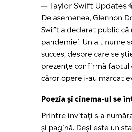
— Taylor Swift Updates 
De asemenea, Glennon Doyl
Swift a declarat public că
pandemiei. Un alt nume so
succes, despre care se șt
prezențe confirmă faptul că
căror opere i-au marcat e
Poezia și cinema-ul se în
Printre invitați s-a număr
și pagină. Deși este un st