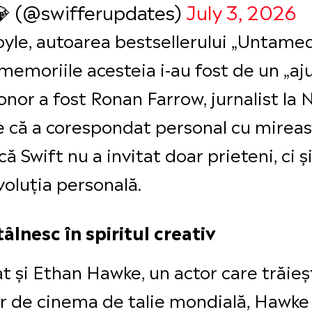
💎 (@swifferupdates)
July 3, 2026
e, autoarea bestsellerului „Untamed”,
 memoriile acesteia i-au fost de un „aju
nor a fost Ronan Farrow, jurnalist la 
ie că a corespondat personal cu mirea
 Swift nu a invitat doar prieteni, ci ș
voluția personală.
tâlnesc în spiritul creativ
at și Ethan Hawke, un actor care trăieș
ar de cinema de talie mondială, Hawke 