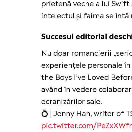
prietenă veche a lui Swift
intelectul și faima se înt
Succesul editorial deschi
Nu doar romancierii „serioș
experiențele personale în 
the Boys I’ve Loved Before
având în vedere colaborar
ecranizărilor sale.
💍| Jenny Han, writer of T
pic.twitter.com/PeZxXWf