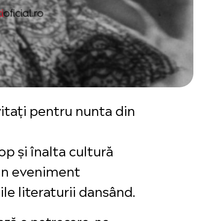
nvitați pentru nunta din
p și înalta cultură
-un eveniment
le literaturii dansând.
ză o petrecere, ne