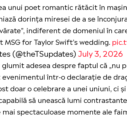
 unui poet romantic rătăcit în mașin
iniază dorința miresei de a se înconju
evărate”, indiferent de domeniul în car
t MSG for Taylor Swift’s wedding.
pic.
ates (@theTSupdates)
July 3, 2026
a glumit adesea despre faptul că „nu pr
t evenimentul într-o declarație de dr
fost doar o celebrare a unei uniuni, ci ș
capabilă să unească lumi contrastante,
ele mai spectaculoase momente ale fa