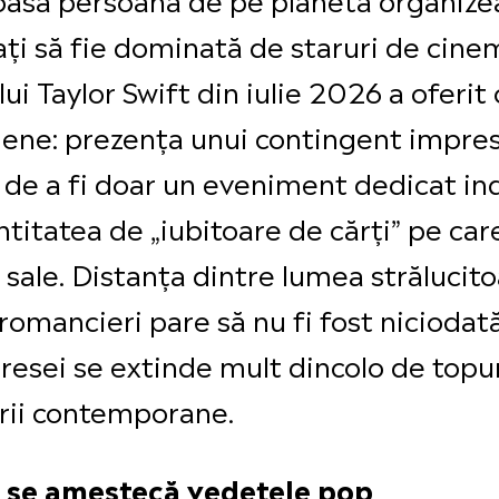
ați să fie dominată de staruri de cine
lui Taylor Swift din iulie 2026 a oferit
dene: prezența unui contingent impres
 de a fi doar un eveniment dedicat ind
titatea de „iubitoare de cărți” pe car
i sale. Distanța dintre lumea strălucito
r romancieri pare să nu fi fost niciod
iresei se extinde mult dincolo de topur
turii contemporane.
u se amestecă vedetele pop