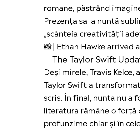
romane, păstrând imaginea
Prezența sa la nuntă subl
„scânteia creativității ad
📸| Ethan Hawke arrived a
— The Taylor Swift Upd
Deși mirele, Travis Kelce, 
Taylor Swift a transforma
scris. În final, nunta nu a 
literatura rămâne o forță 
profunzime chiar și în c