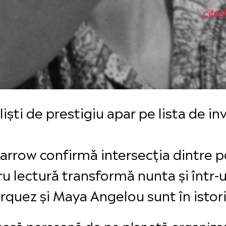
naliști de prestigiu apar pe lista de i
arrow confirmă intersecția dintre po
u lectură transformă nunta și într
quez și Maya Angelou sunt în istorii
oasă persoană de pe planetă organizea