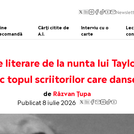
Newslett
ine
Cărți citite de
Interviu cu o
Lec
ecomandă
A.I.
carte
con
e literare de la nunta lui Tayl
c topul scriitorilor care dan
de
Răzvan Țupa
Publicat 8 iulie 2026