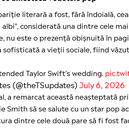
iție literară a fost, fără îndoială, cea
albi”, considerată una dintre cele mai
le, nu este o prezență obișnuită în pagi
 sofisticată a vieții sociale, fiind vă
tended Taylor Swift’s wedding.
pic.tw
ates (@theTSupdates)
July 6, 2026
ral, a remarcat această neașteptată pri
ie Smith să se salute cu un star pop ac
ătura dintre cele două pare să fi fost 