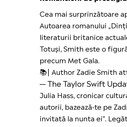
Cea mai surprinzătoare apar
Autoarea romanului „Dinți 
literaturii britanice actua
Totuși, Smith este o figură
precum Met Gala.
📚| Author Zadie Smith at
— The Taylor Swift Upd
Julia Hass, cronicar cultu
autorii, bazează-te pe Zad
invitată la nunta ei”. Leg