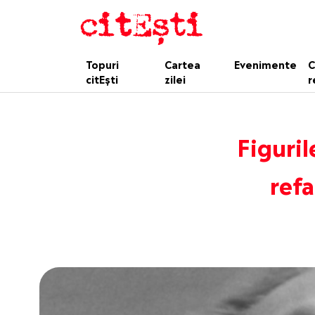
Topuri
Cartea
Evenimente
C
citEști
zilei
r
Figuril
refa