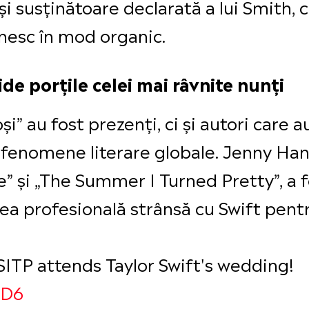
 și susținătoare declarată a lui Smith,
âlnesc în mod organic.
de porțile celei mai râvnite nunți
i” au fost prezenți, ci și autori care 
fenomene literare globale. Jenny Han, 
” și „The Summer I Turned Pretty”, a f
ea profesională strânsă cu Swift pent
SITP attends Taylor Swift's wedding!
rD6