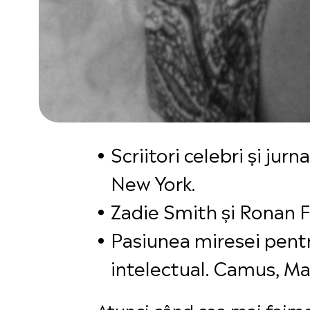
Scriitori celebri și jur
New York.
Zadie Smith și Ronan F
Pasiunea miresei pentr
intelectual. Camus, Mar
Atunci când cea mai faim