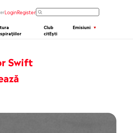
Login
Register
er
tura
Club
Emisiuni
spirațiilor
citEști
or Swift
sează