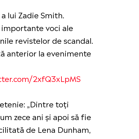
 a lui Zadie Smith.
 importante voci ale
nile revistelor de scandal.
zută anterior la evenimente
itter.com/2xfQ3xLpMS
etenie: „Dintre toți
um zece ani și apoi să fie
facilitată de Lena Dunham,