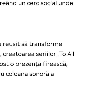
 creând un cerc social unde
au reușit să transforme
creatoarea seriilor „To All
ost o prezență firească,
ru coloana sonoră a