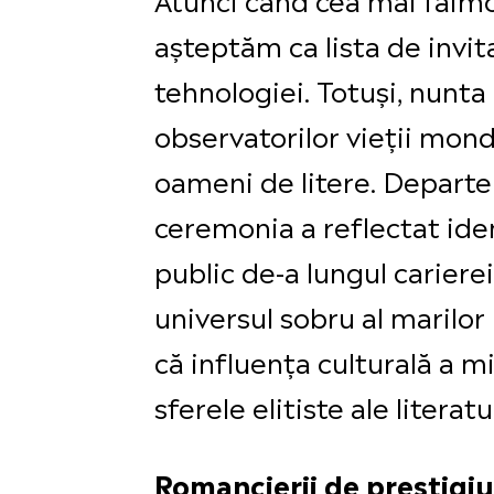
așteptăm ca lista de invit
tehnologiei. Totuși, nunta 
observatorilor vieții mon
oameni de litere. Departe
ceremonia a reflectat iden
public de-a lungul cariere
universul sobru al marilo
că influența culturală a m
sferele elitiste ale litera
Romancierii de prestigi