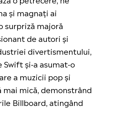
ma și magnați ai
 o surpriză majoră
ionant de autori și
ustriei divertismentului,
e Swift și-a asumat-o
are a muzicii pop și
ată mai mică, demonstrând
ile Billboard, atingând