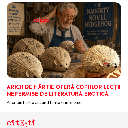
ARICII DE HÂRTIE OFERĂ COPIILOR LECȚII
NEPERMISE DE LITERATURĂ EROTICĂ
Aricii din hârtie ascund fantezii interzise
citEști