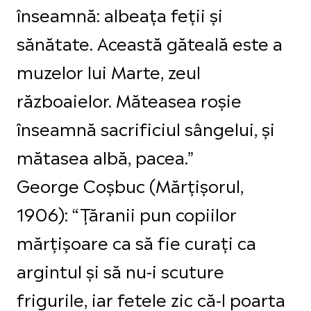
înseamnă: albeața feții și
sănătate. Această găteală este a
muzelor lui Marte, zeul
războaielor. Măteasea roșie
înseamnă sacrificiul sângelui, și
mătasea albă, pacea.”
George Coșbuc (Mărțișorul,
1906): “Țăranii pun copiilor
mărțișoare ca să fie curați ca
argintul și să nu-i scuture
frigurile, iar fetele zic că-l poarta