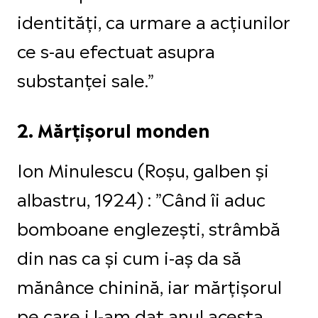
identităţi, ca urmare a acţiunilor
ce s-au efectuat asupra
substanţei sale.”
2. Mărțișorul monden
Ion Minulescu (Roșu, galben și
albastru, 1924) : ”Când îi aduc
bomboane englezești, strâmbă
din nas ca și cum i-aș da să
mănânce chinină, iar mărțișorul
pe care i l-am dat anul acesta,