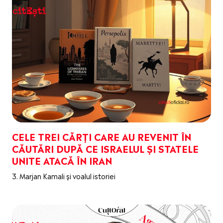
CELE TREI CĂRȚI CARE AU REVENIT ÎN
CĂUTĂRI DUPĂ CE ISRAELUL ȘI STATELE
UNITE ATACĂ ÎN IRAN
3. Marjan Kamali și voalul istoriei