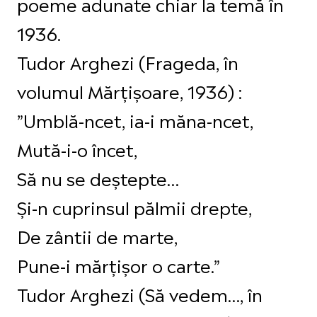
poeme adunate chiar la temă în
1936.
Tudor Arghezi (Frageda, în
volumul Mărțișoare, 1936) :
”Umblă-ncet, ia-i măna-ncet,
Mută-i-o încet,
Să nu se deştepte…
Şi-n cuprinsul pălmii drepte,
De zântii de marte,
Pune-i mărţişor o carte.”
Tudor Arghezi (Să vedem…, în