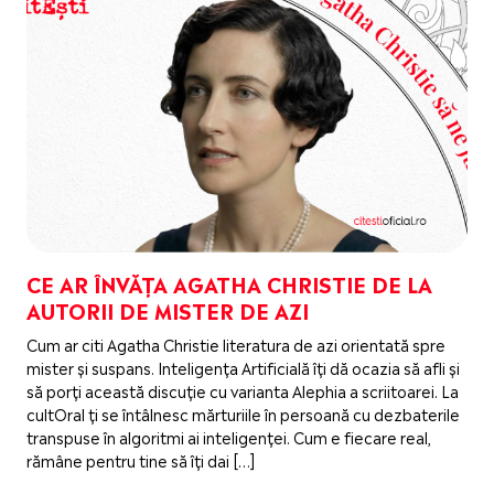
CE AR ÎNVĂȚA AGATHA CHRISTIE DE LA
AUTORII DE MISTER DE AZI
Cum ar citi Agatha Christie literatura de azi orientată spre
mister și suspans. Inteligența Artificială îți dă ocazia să afli și
să porți această discuție cu varianta Alephia a scriitoarei. La
cultOral ți se întâlnesc mărturiile în persoană cu dezbaterile
transpuse în algoritmi ai inteligenței. Cum e fiecare real,
rămâne pentru tine să îți dai […]