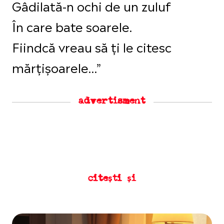
Gâdilată-n ochi de un zuluf
În care bate soarele.
Fiindcă vreau să ţi le citesc
mărţişoarele…”
advertisment
citești și