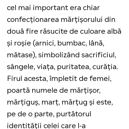
cel mai important era chiar
confecţionarea mărţișorului din
două fire răsucite de culoare albă
și roșie (arnici, bumbac, lână,
mătase), simbolizând sacrificiul,
sângele, viaţa, puritatea, curăţia.
Firul acesta, împletit de femei,
poartă numele de mărţișor,
mărţiguș, marţ, mărţug și este,
pe de o parte, purtătorul
identităţii celei care l-a