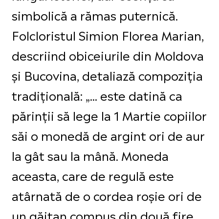
simbolică a rămas puternică.
Folcloristul Simion Florea Marian,
descriind obiceiurile din Moldova
și Bucovina, detaliază compoziția
tradițională: „... este datină ca
părinții să lege la 1 Martie copiilor
săi o monedă de argint ori de aur
la gât sau la mână. Moneda
aceasta, care de regulă este
atârnată de o cordea roșie ori de
un găitan compus din două fire