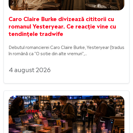
Caro Claire Burke divizează cititorii cu
romanul Yesteryear. Ce reacție vine cu
tendințele tradwife
Debutul romancierei Caro Claire Burke, Yesteryear (tradus
în română ca ”O sotie din alte vremuri”,...
4 august 2026